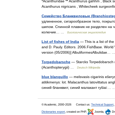
*Acanthuridae ** Acanthurus gahhm , Black su
Acanthurus nigricans , Whitecheek surgeon
Семейство Бланквиловые (Branchiosteg
удлиненное, сигарообразное тело, покры
шипом. Спинной плавник не разделен на ча
колючие… …
Биологическая энциклопедия
List of fishes of India
— This is a list of th
and D. Pauly. Editors. 2006.FishBase. World W
version (05/2006)] AlbuliformesAlbulidae…
Torpedobarsche
— Starcks Torpedobarsch (H
(Acanthopterygii) …
Deutsch Wikipedia
blue blanquillo
— melsvasis cigarinis ešerys 
atitikmenys: lot. Malacanthus latovittatus angl.
синий бланквил; синий малакант ryšiai:
© Academic, 2000-2026
Contact us:
Technical Support
,
Dictionaries export
, created on PHP,
Joomla,
Dr