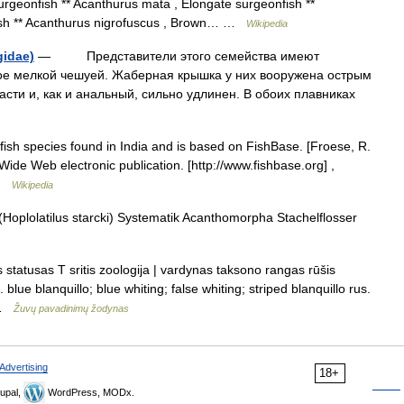
rgeonfish ** Acanthurus mata , Elongate surgeonfish **
fish ** Acanthurus nigrofuscus , Brown… …
Wikipedia
idae)
— Представители этого семейства имеют
тое мелкой чешуей. Жаберная крышка у них вооружена острым
сти и, как и анальный, сильно удлинен. В обоих плавниках
e fish species found in India and is based on FishBase. [Froese, R.
ide Web electronic publication. [http://www.fishbase.org] ,
 …
Wikipedia
oplolatilus starcki) Systematik Acanthomorpha Stachelflosser
statusas T sritis zoologija | vardynas taksono rangas rūšis
 blue blanquillo; blue whiting; false whiting; striped blanquillo rus.
… …
Žuvų pavadinimų žodynas
Advertising
18+
upal,
WordPress, MODx.