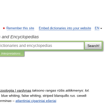
Remember this site
Embed dictionaries into your website
EN
s and Encyclopedias
Search!
Interpretations
zoologija
|
vardynas
taksono
rangas
rūšis
atitikmenys
:
lot
.
;
blue
whiting
;
false
whiting
;
striped
blanquillo
rus
.
синий
erminas
–
atlantiniai
cigariniai
ešeriai