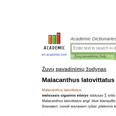
Academic Dictionarie
en-academic.com
Žuvų pavadinimų žodynas
Žuvų pavadinimų žodynas
Malacanthus latovittatus
Malacanthus
latovittatus
melsvasis
cigarinis
ešerys
statusas
T
sritis
Malacanthus
latovittatus
angl
.
blue
blanquillo
бланквил
;
синий
малакант
ryšiai
:
platesnis
t