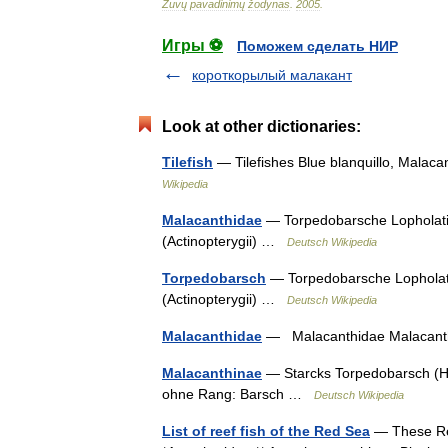
Žuvų
pavadinimų
žodynas
.
2005
.
Игры ⚽
Поможем сделать НИР
короткорылый малакант
Look at other dictionaries:
Tilefish
— Tilefishes Blue blanquillo, Malacan
Wikipedia
Malacanthidae
— Torpedobarsche Lopholatil
(Actinopterygii) …
Deutsch Wikipedia
Torpedobarsch
— Torpedobarsche Lopholatil
(Actinopterygii) …
Deutsch Wikipedia
Malacanthidae
— Malacanthidae Malacanth
Malacanthinae
— Starcks Torpedobarsch (Hop
ohne Rang: Barsch …
Deutsch Wikipedia
List of reef fish of the Red Sea
— These Red