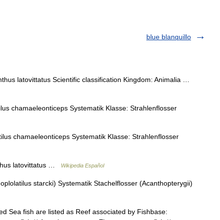
blue blanquillo
thus latovittatus Scientific classification Kingdom: Animalia …
us chamaeleonticeps Systematik Klasse: Strahlenflosser
us chamaeleonticeps Systematik Klasse: Strahlenflosser
us latovittatus …
Wikipedia Español
lolatilus starcki) Systematik Stachelflosser (Acanthopterygii)
 Sea fish are listed as Reef associated by Fishbase: